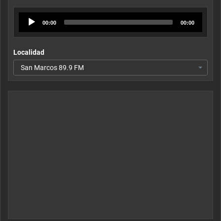
Audio
00:00
00:00
Player
Localidad
San Marcos 89.9 FM